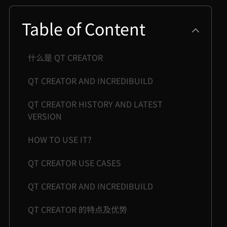
Table of Content
什么是 QT CREATOR
QT CREATOR AND INCREDIBUILD
QT CREATOR HISTORY AND LATEST
VERSION
HOW TO USE IT?
QT CREATOR USE CASES
QT CREATOR AND INCREDIBUILD
QT CREATOR 的特点及优势